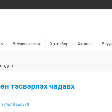
гч
Өгүүлэл илгээх
Хөтөлбөр
Хугацаа
Өгүү
 сэдэв
өн тэсвэрлэх чадавх
 ХУРАЛДААНУУД: