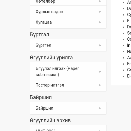
Хөтөлбөр
Ar
Da
Хурлын сэдэв
Cy
E
Хугацаа
D
So
Бүртгэл
C
Бүртгэл
In
N
Өгүүллийн урилга
A
E
Өгүүлэл илгээх (Paper
Co
submission)
E
Постер илтгэл
Байршил
Байршил
Өгүүллийн архив