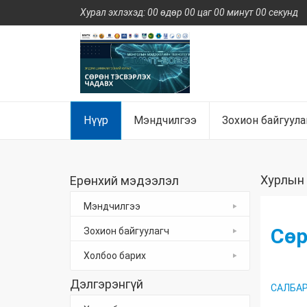
Хурал эхлэхэд: 00 өдөр 00 цаг 00 минут 00 секунд
Нүүр
Мэндчилгээ
Зохион байгуула
Хурлын
Ерөнхий мэдээлэл
Мэндчилгээ
Сөр
Зохион байгуулагч
Холбоо барих
Дэлгэрэнгүй
САЛБАР