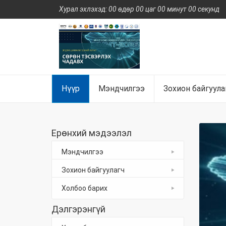
Хурал эхлэхэд: 00 өдөр 00 цаг 00 минут 00 секунд
Нүүр
Мэндчилгээ
Зохион байгуула
Ерөнхий мэдээлэл
Мэндчилгээ
Зохион байгуулагч
Холбоо барих
Дэлгэрэнгүй