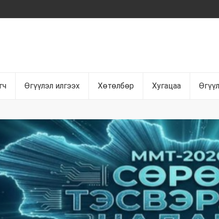
гч
Өгүүлэл илгээх
Хөтөлбөр
Хугацаа
Өгүү