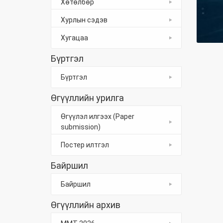
Хөтөлбөр
Хурлын сэдэв
Хугацаа
Бүртгэл
Бүртгэл
Өгүүллийн урилга
Өгүүлэл илгээх (Paper
submission)
Постер илтгэл
Байршил
Байршил
Өгүүллийн архив