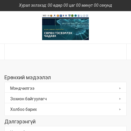
Хурал эхлэхэд: 00 өдөр 00 цаг 00 минут 00 секунд
Ерөнхий мэдээлэл
Мэндчилгээ
Зохион байгуулагч
Холбоо барих
Дэлгэрэнгүй