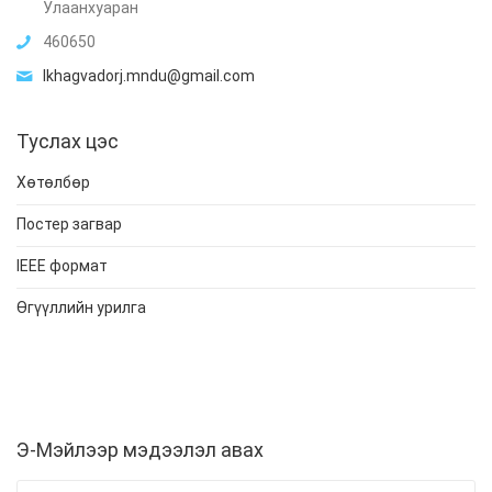
Улаанхуаран
460650
lkhagvadorj.mndu@gmail.com
Туслах цэс
Хөтөлбөр
Постер загвар
IEEE формат
Өгүүллийн урилга
Э-Мэйлээр мэдээлэл авах