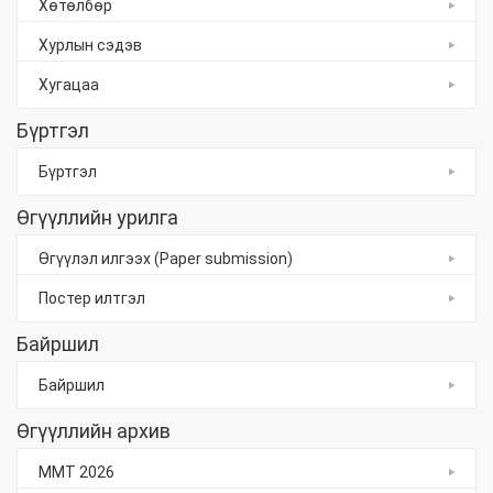
Хөтөлбөр
Хурлын сэдэв
Хугацаа
Бүртгэл
Бүртгэл
Өгүүллийн урилга
Өгүүлэл илгээх (Paper submission)
Постер илтгэл
Байршил
Байршил
Өгүүллийн архив
ММТ 2026