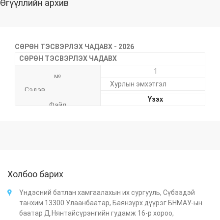
Өгүүллийн архив
СӨРӨН ТЭСВЭРЛЭХ ЧАДАВХ - 2026
СӨРӨН ТЭСВЭРЛЭХ ЧАДАВХ
1
Хурлын эмхэтгэл
Үзэх
Холбоо барих
Үндэсний батлан хамгаалахын их сургууль, Сүбээдэй
танхим 13300 Улаанбаатар, Баянзүрх дүүрэг БНМАУ-ын
баатар Д.Нянтайсүрэнгийн гудамж 16-р хороо,