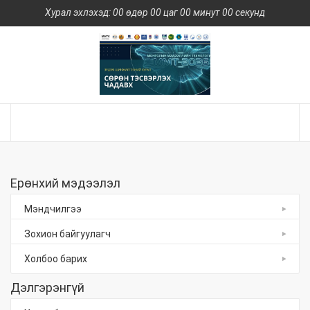
Хурал эхлэхэд: 00 өдөр 00 цаг 00 минут 00 секунд
Ерөнхий мэдээлэл
Мэндчилгээ
Зохион байгуулагч
Холбоо барих
Дэлгэрэнгүй