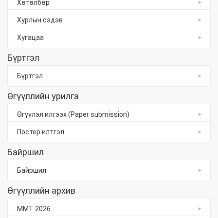
Хөтөлбөр
Хурлын сэдэв
Хугацаа
Бүртгэл
Бүртгэл
Өгүүллийн урилга
Өгүүлэл илгээх (Paper submission)
Постер илтгэл
Байршил
Байршил
Өгүүллийн архив
ММТ 2026