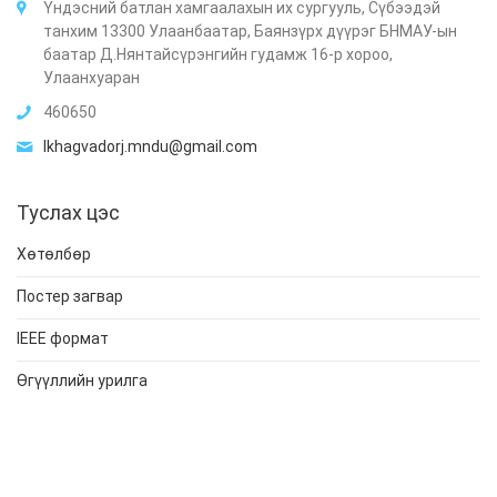
Үндэсний батлан хамгаалахын их сургууль, Сүбээдэй
танхим 13300 Улаанбаатар, Баянзүрх дүүрэг БНМАУ-ын
баатар Д.Нянтайсүрэнгийн гудамж 16-р хороо,
Улаанхуаран
460650
lkhagvadorj.mndu@gmail.com
Туслах цэс
Хөтөлбөр
Постер загвар
IEEE формат
Өгүүллийн урилга